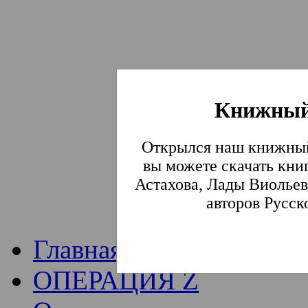
Книжный
Институт богослови
Открылся наш книжный
Традиции СВА
(Сла
вы можете скачать кни
Астахова, Лады Виольев
Академия)
авторов Русск
Главная
ОПЕРАЦИЯ Z