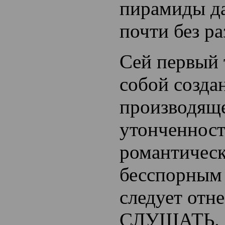
пирамиды да
почти без р
Сей первый 
собой созда
производяще
утонченност
романтическ
бесспорным
следует от
СЛУШАТЬ. 