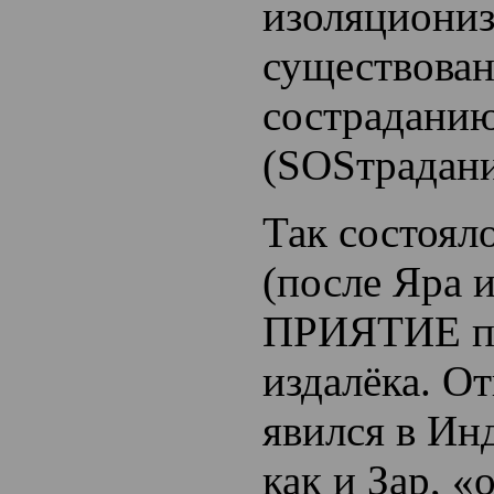
изоляциониз
существован
сострадани
(SOSтрадан
Так состоя
(после Яра 
ПРИЯТИЕ п
издалёка. О
явился в Ин
как и Зар, «