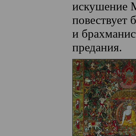
искушение М
повествует 
и брахманис
предания.