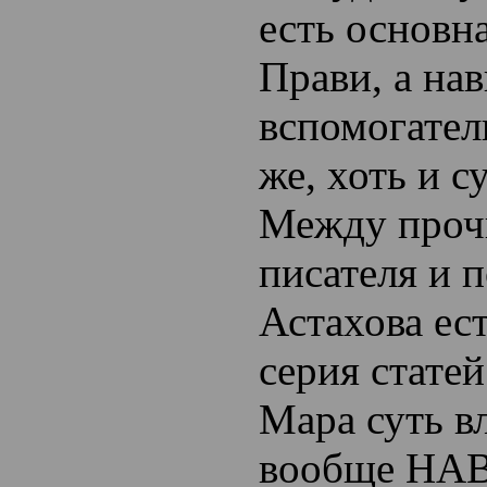
есть основн
Прави, а на
вспомогател
же, хоть и с
Между прочи
писателя и 
Астахова ес
серия стате
Мара суть в
вообще Н