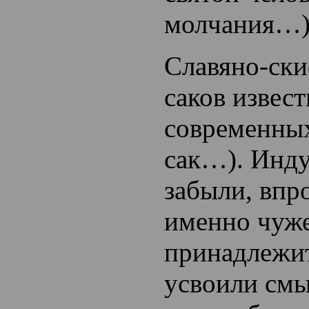
молчания…)
Славяно-ски
саков извест
современных
сак…). Инду
забыли, впр
именно чуж
принадлежи
усвоили смы