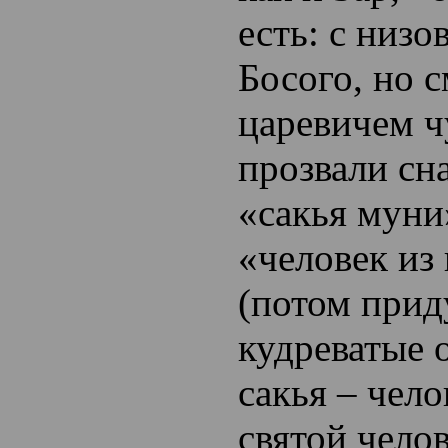
есть: с низо
Босого, но 
царевичем 
прозвали сн
«сакья муни»
«человек из
(потом прид
кудреватые 
сакья – чел
святой чело