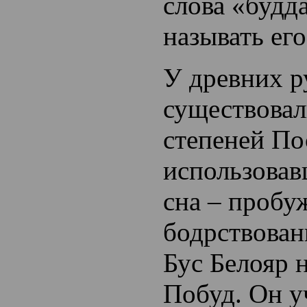
слова «будда
называть ег
У древних р
существовал
степеней По
использовав
сна – пробу
бодрствован
Бус Белояр 
Побуд. Он у