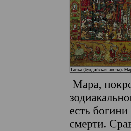
Танка (буддийская икона): М
Мара, покр
зодиакально
есть богини 
смерти. Сра