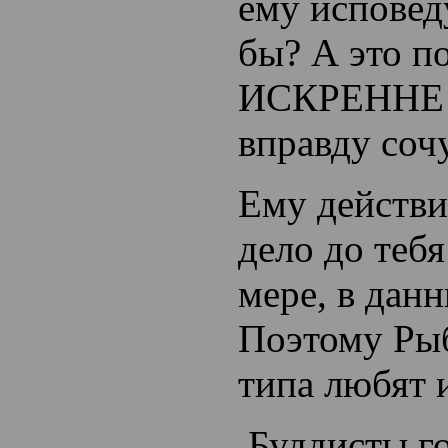
ему исповед
бы? А это п
ИСКРЕННЕ с
вправду сочу
Ему действ
дело до тебя
мере, в дан
Поэтому Ры
типа любят 
Буддисты го