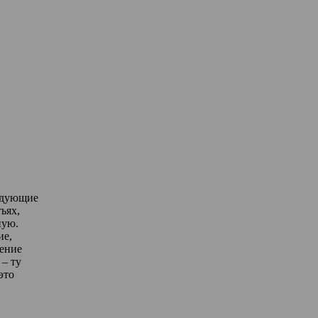
едующие
ьях,
ную.
ие,
дение
– ту
это