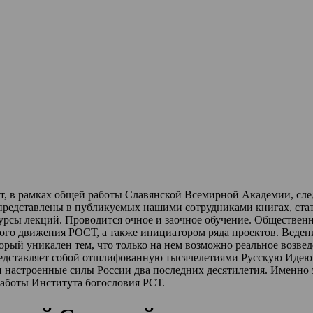
ет, в рамках общей работы Славянской Всемирной Академии, сл
 представлены в публикуемых нашими сотрудниками книгах, стат
урсы лекций
.
Проводится очное и заочное обучение.
Обществен
ного движения РОСТ,
а также инициатором ряда проектов.
Веден
торый уникален тем, что только на нем возможно реальное возве
редставляет собой отшлифованную тысячелетиями Русскую Идею 
и настроенные силы России два последних десятилетия.
Именно 
работы Института богословия РСТ.