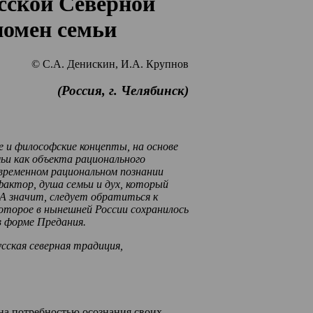
сской Северной
номен семьи
© С.А. Денискин, И.А. Крупнов
(Россия, г. Челябинск)
е и философские концепты, на основе
ьи как объекта рационального
овременном рациональном познании
ктор, душа семьи и дух, который
 А значит, следует обратиться к
оторое в нынешней России сохранилось
в форме Предания.
сская северная традиция,
на потребностью осознания своих