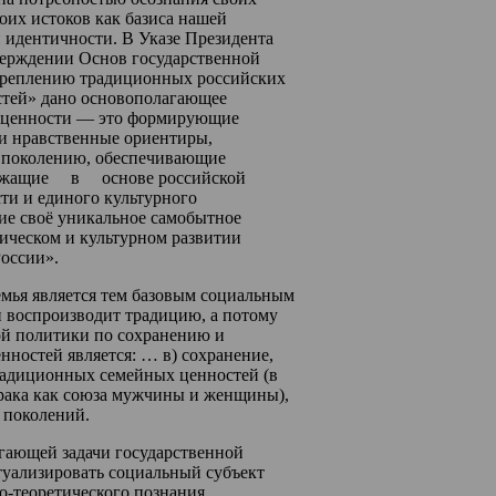
оих истоков как базиса нашей
 идентичности. В Указе Президента
тверждении Основ государственной
креплению традиционных российских
стей» дано основополагающее
 ценности — это формирующие
и нравственные ориентиры,
 к поколению, обеспечивающие
ежащие в основе российской
и и единого культурного
ие своё уникальное самобытное
рическом и культурном развитии
оссии».
семья является тем базовым социальным
и воспроизводит традицию, а потому
ной политики по сохранению и
ностей является: … в) сохранение,
радиционных семейных ценностей (в
брака как союза мужчины и женщины),
 поколений.
гающей задачи государственной
уализировать социальный субъект
о-теоретического познания,