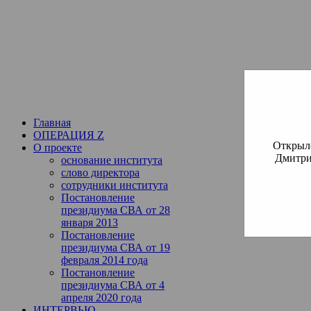
Институт богословия Русско
СВА
(Славянская Всемирная
Главная
ОПЕРАЦИЯ Z
Открылс
О проекте
Дмитри
основание института
слово директора
сотрудники института
Постановление
президиума СВА от 28
января 2013
Постановление
президиума СВА от 19
февраля 2014 года
Постановление
президиума СВА от 4
апреля 2020 года
ИНТЕРВЬЮ