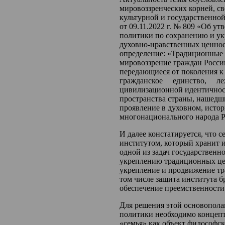
мировоззренческих корней, св
культурной и государственной
от 09.11.2022 г. № 809 «Об у
политики по сохранению и у
духовно-нравственных ценно
определение: «Традиционные
мировоззрение граждан Росси
передающиеся от поколения
гражданское единство, л
цивилизационной идентичност
пространства страны, нашедш
проявление в духовном, исто
многонационального народа Р
И далее констатируется, что 
институтом, который хранит 
одной из задач государствен
укреплению традиционных цен
укрепление и продвижение т
том числе защита института 
обеспечение преемственности
Для решения этой основопола
политики необходимо концепт
«семья» как объект философск