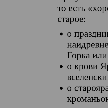
то есть «хо
старое:
о праздни
наидревн
Горка или
о крови Я
вселенски
о старояр
кроманьо