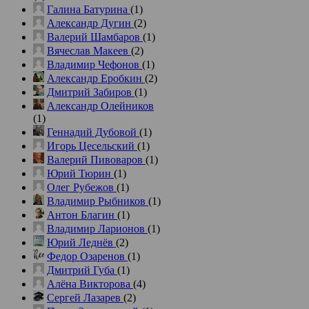
Галина Батурина
(1)
Александр Дугин
(2)
Валерий Шамбаров
(1)
Вячеслав Макеев
(2)
Владимир Чефонов
(1)
Александр Еробкин
(2)
Дмитрий Забиров
(1)
Александр Олейников
(1)
Геннадий Дубовой
(1)
Игорь Цесельский
(1)
Валерий Пивоваров
(1)
Юрий Тюрин
(1)
Олег Рубежов
(1)
Владимир Рыбников
(1)
Антон Благин
(1)
Владимир Ларионов
(1)
Юрий Леднёв
(2)
Федор Озаренов
(1)
Дмитрий Губа
(1)
Алёна Викторова
(4)
Сергей Лазарев
(2)