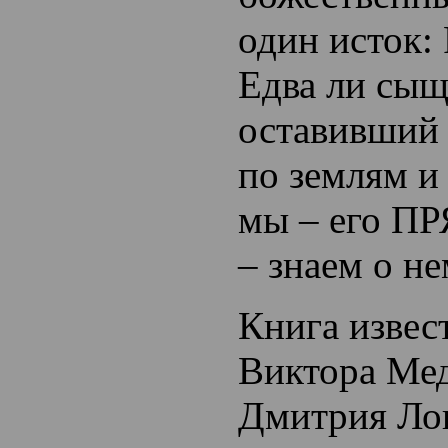
один исток:
Едва ли сыщ
оставивший 
по землям и
мы – его П
– знаем о н
Книга извес
Виктора Мед
Дмитрия Лог