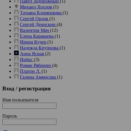
Павел Задорожный
(1)
Михаил Хохлов
(1)
Татьяна Клименкова
(1)
Сергей Орлов
(1)
Сергей Денискин
(4)
Валентин Мач
(12)
Елена Караваева
(1)
Ирина Кучер
(1)
Надежда Крупнова
(1)
Анна Ясная
(2)
Ирбис
(3)
Роман Рябинин
(4)
Платон Л.
(1)
Галина Аммосова
(1)
Вход
/ регистрация
Имя пользователя
Пароль