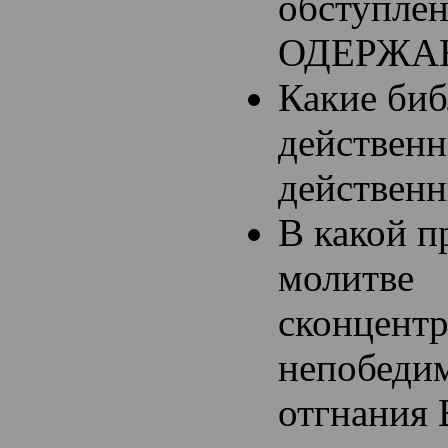
обступлен
ОДЕРЖАН
Какие биб
действенн
действенн
В какой п
молитве
сконцент
непобедим
отгнани