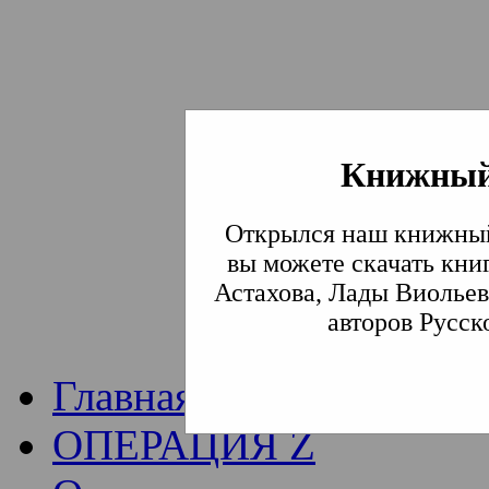
Книжный
Институт богослови
Открылся наш книжный
Традиции СВА
(Сла
вы можете скачать кни
Астахова, Лады Виольев
Академия)
авторов Русск
Главная
ОПЕРАЦИЯ Z