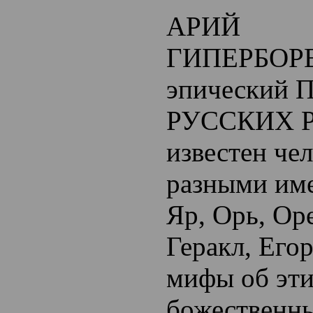
АРИЙ
ГИПЕРБОР
эпический
РУССКИХ 
известен че
разными име
Яр, Орь, Ор
Геракл, Ег
мифы об эт
божественны