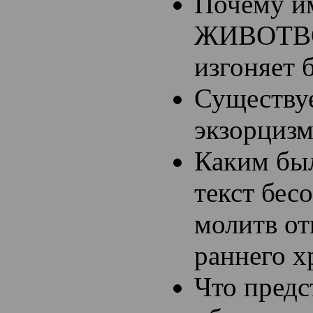
Почему и
ЖИВОТВО
изгоняет 
Существу
экзорцизм
Каким б
текст бес
молитв от
раннего х
Что предс