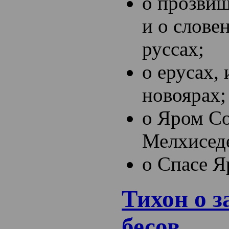
о прозвищ
и о словен
руссах;
о ерусах, 
новоярах;
о Яром Со
Мелхисед
о Спасе Я
Тихон о з
бесов