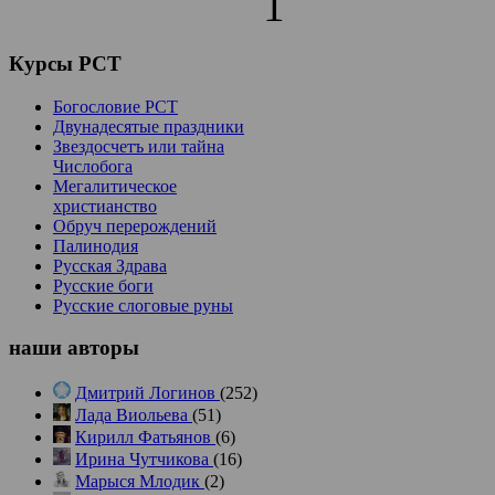
1
Курсы
РСТ
Богословие РСТ
Двунадесятые праздники
Звездосчетъ или тайна
Числобога
Мегалитическое
христианство
Обруч перерождений
Палинодия
Русская Здрава
Русские боги
Русские слоговые руны
наши
авторы
Дмитрий Логинов
(252)
Лада Виольева
(51)
Кирилл Фатьянов
(6)
Ирина Чутчикова
(16)
Марыся Млодик
(2)