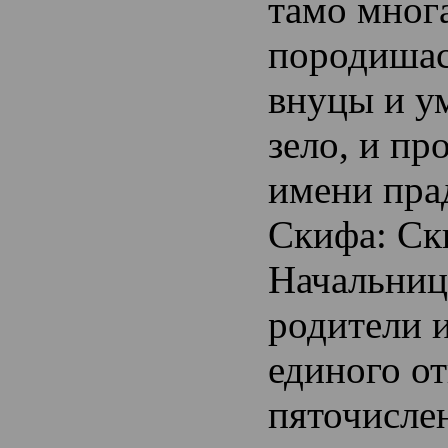
тамо многа
породишас
внуцы и 
зело, и пр
имени пра
Скифа: Ск
Начальниц
родители 
единого о
пяточисле