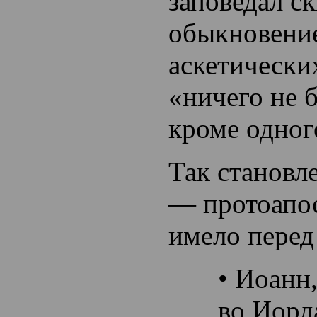
заповедал с
обыкновение
аскетически
«ничего не б
кроме одног
Так становл
— протоапос
имело перед
• Иоанн
во Иорд