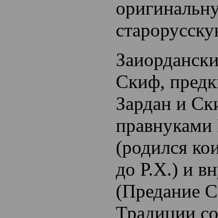
оригинальн
старорусску
Заиордански
Скиф, пред
Зардан и Ск
правнуками
(родился ко
до Р.Х.) и 
(Предание С
Традиции с