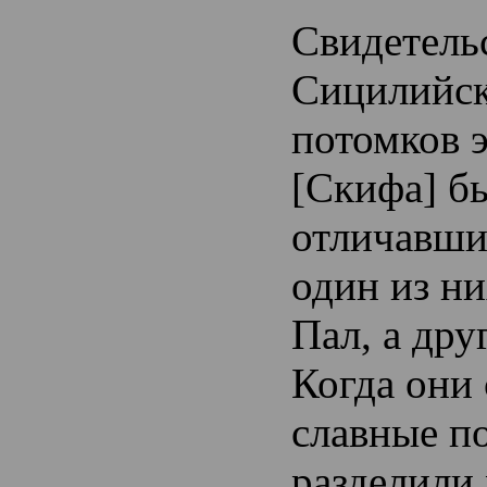
Свидетель
Сицилийск
потомков э
[Скифа] бы
отличавши
один из ни
Пал, а дру
Когда они
славные п
разделили