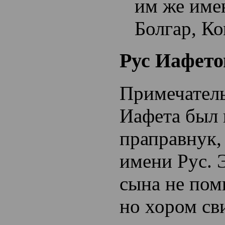
им же имен
Болгар, Ко
Рус Иафет
Примечатель
Иафета был 
праправнук,
имени Рус. 
сына не пом
но хором св