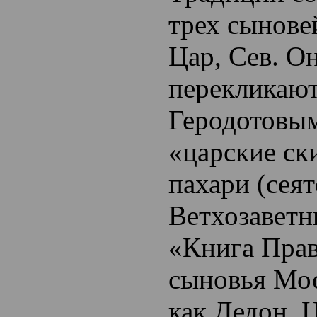
трех сынове
Цар, Сев. О
перекликают
Геродотовы
«царские с
пахари (сеят
Ветхозавет
«Книга Пра
сыновья Мо
как Дедон, 