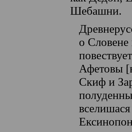
Шебашни.
Древнерус
о Словене 
повествуе
Афетовы [
Скиф и За
полуденны
вселишася
Ексинопон