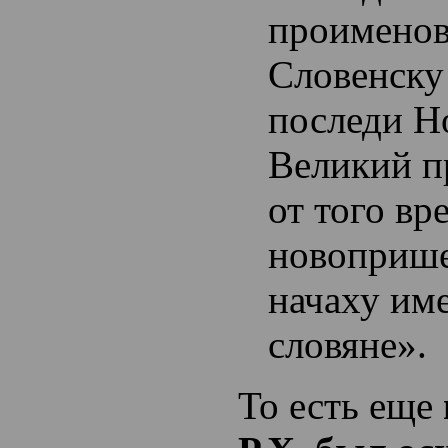
проименов
Словенску 
последи Н
Великий п
от того вр
новоприше
начаху им
словяне».
То есть еще