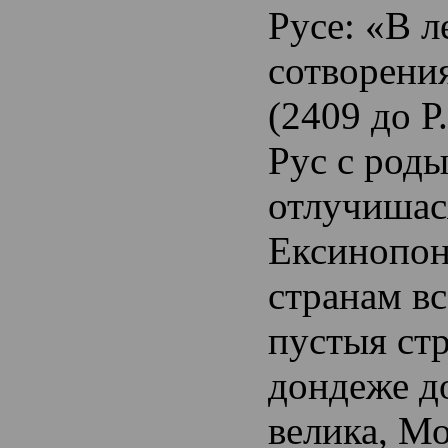
Русе: «В л
сотворени
(2409 до Р
Рус с род
отлучишас
Ексинопон
странам вс
пустыя ст
дондеже д
велика, М