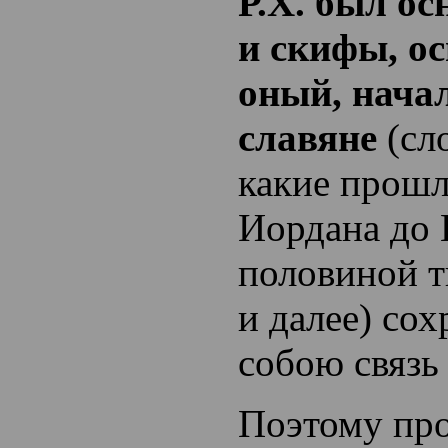
Р.Х. был о
и скифы, о
оный, нача
славяне
(сло
какие прошл
Иордана до 
половиной т
и далее) со
собою связь 
Поэтому пр