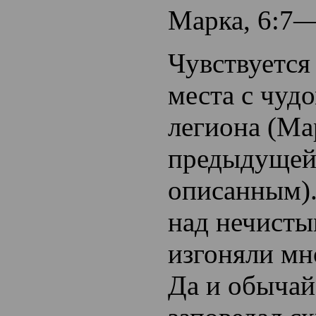
Марка, 6:7—
Чувствуется
места с чуд
легиона (Ма
предыдущей
описанным).
над нечист
изгоняли мн
Да и обычай