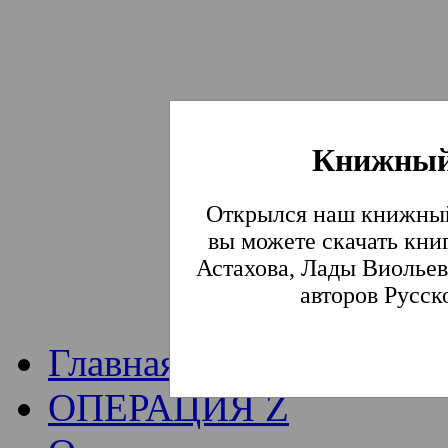
Книжный
Институт богослови
Открылся наш книжный
Традиции СВА
(Сла
вы можете скачать кни
Астахова, Лады Виольев
Академия)
авторов Русск
Главная
ОПЕРАЦИЯ Z