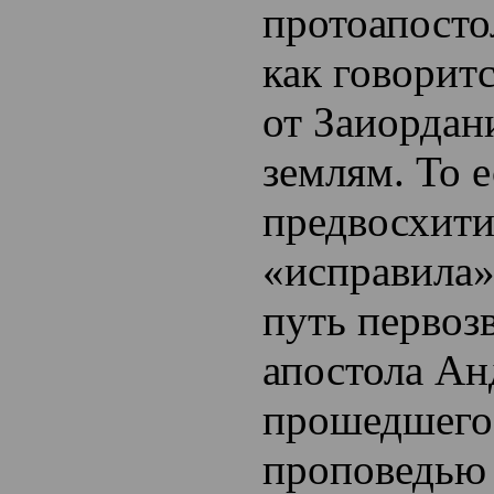
протоапосто
как говоритс
от Заиордан
землям. То е
предвосхити
«исправила»
путь первоз
апостола Ан
прошедшего 
проповедью