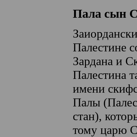
Пала сын 
Заиордански
Палестине с
Зардана и С
Палестина т
имени скифс
Палы (Пале
стан), кото
тому царю