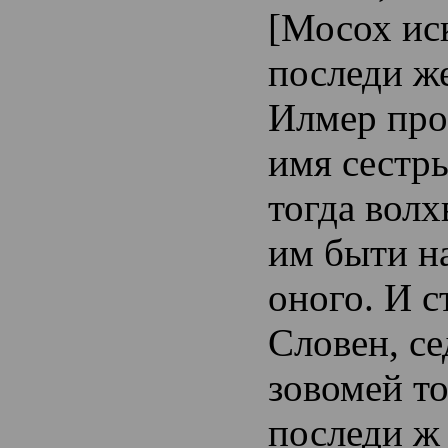
[Мосох иск
последи ж
Илмер про
имя сестр
тогда волх
им быти н
оного. И 
Словен, се
зовомей т
последи ж