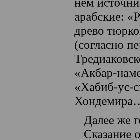
нем источни
арабские: «
древо тюрко
(согласно п
Тредиаковско
«Акбар-нам
«Хабиб-ус-с
Хондемира
Далее же 
Сказание 