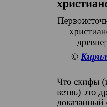
христиан
Первоисточ
христиан
древнер
©
Кирил
Что скифы (
ветвь) это д
доказанный 