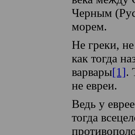
Черным (Рус
морем.
Не греки, не
как тогда на
варвары
[1]
.
не евреи.
Ведь у евре
тогда всецел
противопол