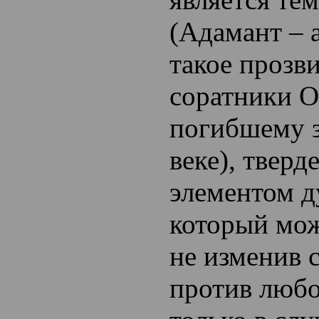
(Адамант – 
такое прозв
соратники О
погибшему з
веке), твер
элементом 
который мож
не изменив с
против любо