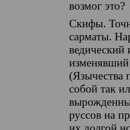
возмог это?
Скифы. Точн
сарматы. На
ведический 
изменявши
(Язычества 
собой так и
вырожденный
руссов на п
их долгой и