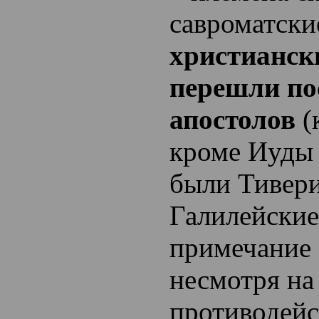
савроматск
христианск
перешли по
апостолов
(
кроме Иуды 
были Тивер
Галилейски
примечание К
несмотря на
противодейс