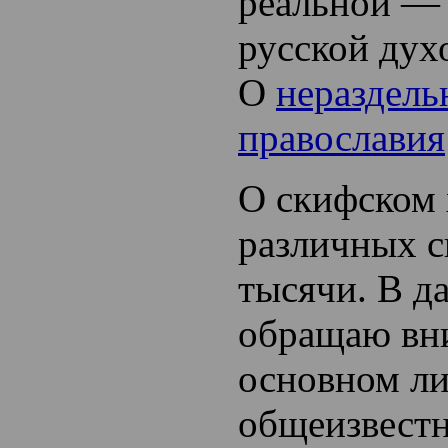
реальной — 
русской дух
О
нераздель
православия
О скифском 
различных с
тысячи. В д
обращаю вни
основном л
общеизвест