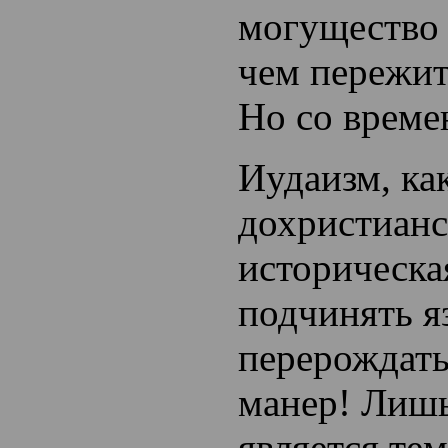
могущество
чем пережит
Но со врем
Иудаизм, как
дохристианс
историческа
подчинять я
перерождать
манер! Лишь
является те