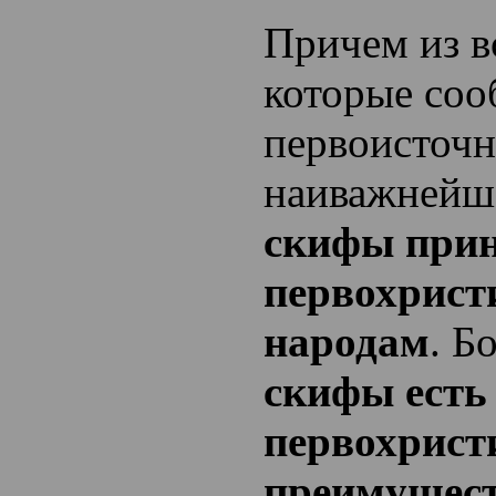
Причем из в
которые со
первоисточн
наиважнейш
скифы прин
первохрист
народам
. Б
скифы есть
первохрист
преимущес