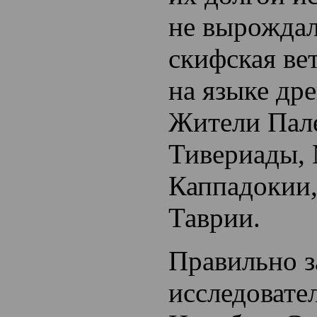
не вырождал
скифская ве
на языке дре
Жители Пал
Тивериады,
Каппадокии
Таврии.
Правильно з
исследовате