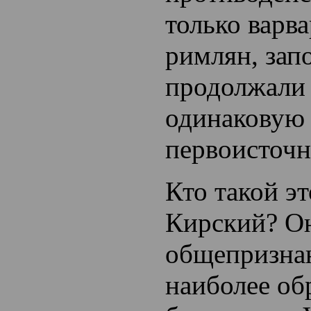
только варва
римлян, зап
продолжали 
одинаковую 
первоисточн
Кто такой э
Кирский? О
общепризнан
наиболее об