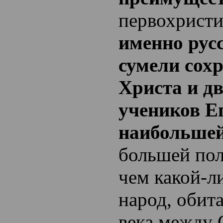
первохристи
именно рус
сумели сох
Христа и д
учеников Е
наибольшей
большей пол
чем какой-л
народ, обит
века между