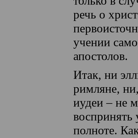
только в слу
речь о хрис
первоисточн
учении само
апостолов.
Итак, ни эл
римляне, ни,
иудеи – не 
воспринять 
полноте. Ка