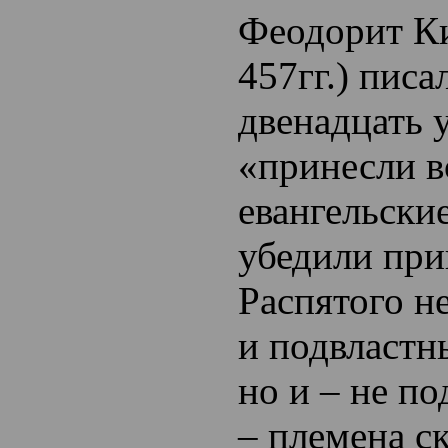
Феодорит Ки
457гг.) писа
двенадцать 
«принесли 
евангельски
убедили при
Распятого н
и подвластн
но и – не п
– племена с