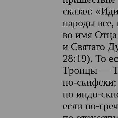
сказал: «Иди
народы все, 
во имя Отца
и Святаго Д
28:19). То е
Троицы — Тр
по-скифски;
по индо-ски
если по-гре
по-этрусски