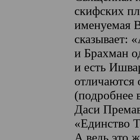
скифских пл
именуемая В
сказывает: 
и Брахман 
и есть Ишва
отличаются 
(подробнее 
Даси Премав
«Единство Т
А ведь это 