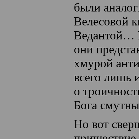
были аналог
Велесовой к
Ведантой… Н
они предста
хмурой ант
всего лишь
о троичнос
Бога
смутны
Но вот свер
пришествие