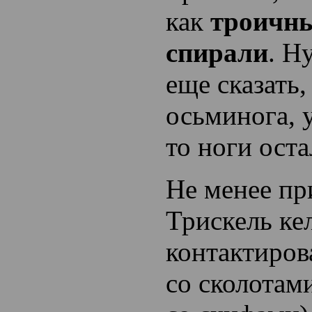
как
троичн
спирали
. Н
еще сказать
осьминога, 
то ноги ост
Не менее пр
Трискель ке
контактиров
со сколотами