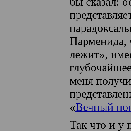
бы сказал: 
представляе
парадоксаль
Парменида, 
лежит», име
глубочайшее
меня получи
представлен
«
Вечный по
Так что и у