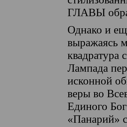
ГЛАВЫ обра
Однако и ещ
выражаясь м
квадратура 
Лампада пе
исконной об
веры во Все
Единого Бог
«Панарий» с