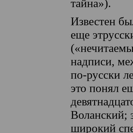
тайна»).
Известен бы
еще этрусск
(«нечитаемы
надписи, м
по-русски л
это понял е
девятнадцат
Воланский; 
широкий сп