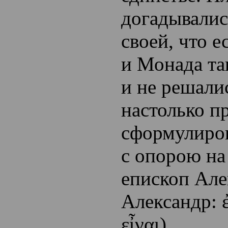
догадывалис
своей, что е
и Монада та
и не решали
настолько п
сформулиров
с опорою на
епископ Ал
Александр: ἐ
εἶναι).