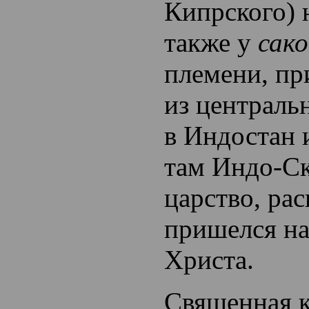
Кипрского) 
также у
сако
племени, п
из централь
в Индостан 
там
Индо-С
царство
, ра
пришелся на
Христа.
Священная к