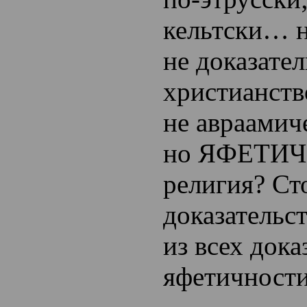
кельтски… н
не доказател
христианств
не авраамич
но ЯФЕТИ
религия? Ст
доказательс
из всех дока
яфетичности