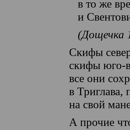
в то же вр
и Свентов
(Дощечка 
Скифы север
скифы юго-
все они сох
в Триглава,
на свой ма
А прочие чт