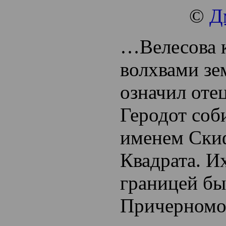
©
Д
…Велесова к
волхвами зе
означил оте
Геродот соб
именем Ски
Квадрата. 
границей бы
Причерномо