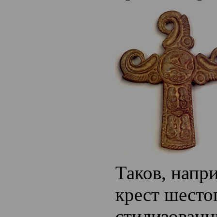
Таков, напр
крест шестог
стилизованн