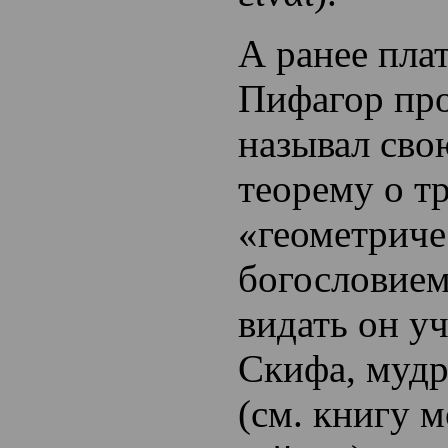
А ранее пла
Пифагор пр
называл сво
теорему о т
«геометрич
богословием
видать он у
Скифа, мудр
(см. книгу 