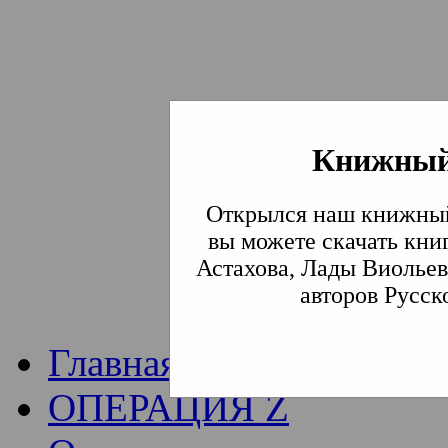
Книжный
Институт богослови
Открылся наш книжный
Традиции СВА
(Сла
вы можете скачать кни
Астахова, Лады Виольев
Академия)
авторов Русск
Главная
ОПЕРАЦИЯ Z