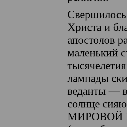
Свершилось
Христа и бл
апостолов р
маленький с
тысячелетия
лампады ски
веданты — в
солнце сия
МИРОВОЙ 