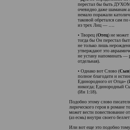
перестал бы быть ДУХОМ.
очевидно даже шаманам а
немало поражали католич
таковой обретался сам по с
из трех Лиц — ….
• Творец (
Отец
) не может
тогда бы Он перестал быт
не только лишь нерожден
утверждают это авраами
не устану напоминать —
отдельная).
• Однако вот Слово (
Сын
полное благодати и истины
Единородного от Отца» (И
никогда; Единородный Сы
(Ин 1:18).
Подобно этому слово писателя
лирического героя в романе то
может вести повествование от
(аз есмь) внутри своего белле
Или вот еще это подобно тому,