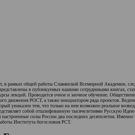
ет, в рамках общей работы Славянской Всемирной Академии, сл
 представлены в публикуемых нашими сотрудниками книгах, стат
урсы лекций
.
Проводится очное и заочное обучение.
Обществен
ного движения РОСТ,
а также инициатором ряда проектов.
Веден
торый уникален тем, что только на нем возможно реальное возве
редставляет собой отшлифованную тысячелетиями Русскую Идею 
и настроенные силы России два последних десятилетия.
Именно 
работы Института богословия РСТ.