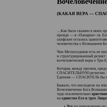
Вочеловечение
(КАКАЯ ВЕРА — СПА
…Как было сказано в моих пр
прежде — в «Панарии» св. Еп
скифские остались хранителя
человечества о
Всевышнем
Бо
Чин Мелхиседеков есть не ино
и структурированный реликт 
всечеловеческой веры о Три-Е
Которая, между прочим, пред
СПАСИТЕЛЬНУЮ религию. Бу
Единым — СПАСИТЕЛЬ бы не 
Бывало, что нисходили на зем
Вочеловечение Бога Всевышне
чудо исключительно
христиа
на
единство Его в трех Лица
•
Дух
по определению не 