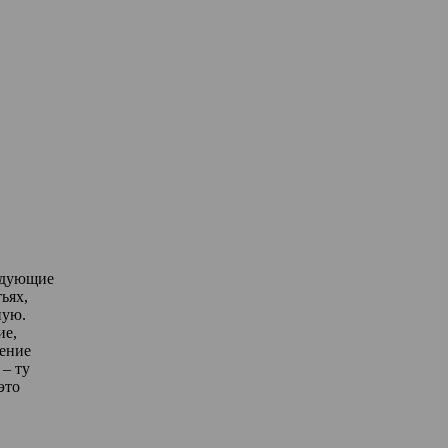
едующие
ьях,
ную.
ие,
дение
– ту
это