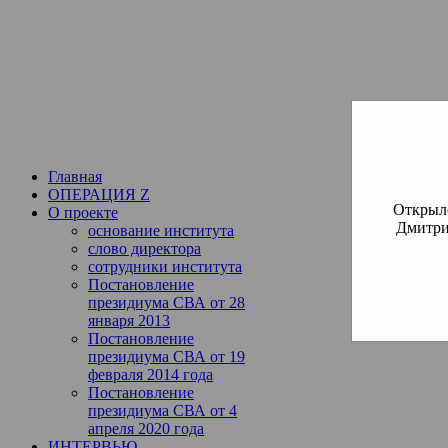
Институт богословия Русско
СВА
(Славянская Всемирная
Главная
ОПЕРАЦИЯ Z
Открылс
О проекте
Дмитри
основание института
слово директора
сотрудники института
Постановление
президиума СВА от 28
января 2013
Постановление
президиума СВА от 19
февраля 2014 года
Постановление
президиума СВА от 4
апреля 2020 года
ИНТЕРВЬЮ