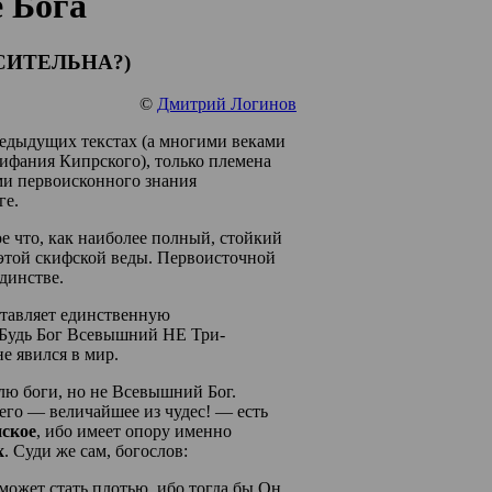
 Бога
СИТЕЛЬНА?)
©
Дмитрий Логинов
едыдущих текстах (а многими веками
ифания Кипрского), только племена
ми первоисконного знания
ге.
е что, как наиболее полный, стойкий
этой скифской веды. Первоисточной
динстве.
ставляет единственную
дь Бог Всевышний НЕ Три-
явился в мир.
лю боги, но не Всевышний Бог.
го — величайшее из чудес! — есть
нское
, ибо имеет опору именно
х
. Суди же сам, богослов:
может стать плотью, ибо тогда бы Он