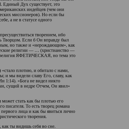
 Единый Дух существует, это
мериканских индейцев (чем они
еских миссионеров). Но если бы
ебе, а не в статусе одного
 пресуществиться творением, ибо
ь Творцом. Если б Он вправду был
ным, но также и «нерождающим», как
ческие религии — … (христианство —
 религия ЯФЕТИЧЕСКАЯ, но тема это
) «стало плотию, и обитало с нами,
; и мы видели славу Его, славу, как
н 1:14). «Бога не видел никто
н, сущий в недре Отчем, Он явил»
 может стать как бы плотью его
го писателя. То есть творец романа
 первого лица и как бы явиться лично
тристического творения.
 как ты видишь себя во сне.