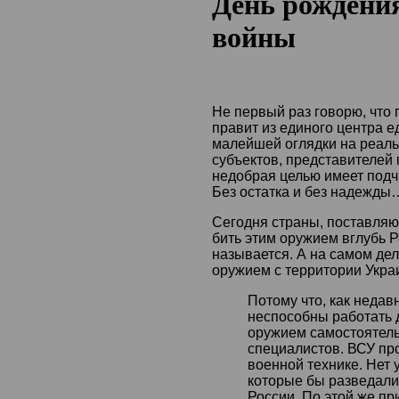
День рождени
войны
Не первый раз говорю, что
правит из единого центра 
малейшей оглядки на реал
субъектов, представителей 
недобрая целью имеет подч
Без остатка и без надежды
Сегодня страны, поставля
бить этим оружием вглубь Ро
называется. А на самом де
оружием с территории Укра
Потому что, как недав
неспособны работать
оружием самостоятель
специалистов. ВСУ пр
военной технике. Нет 
которые бы разведали
России. По этой же пр