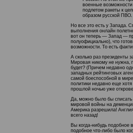
военные возможности
подлетом ракеты к цел
образом русской ПВО.
Но все это есть у Запада. 
выполнения онлайн полетно
вот он теперь — Запад — п
полуофициально), что готов
возможности. То есть факти
А сколько раз президенты з
Мировая никому не нужна, п
будет? (Причем недавно од
западных рейтинговых аген
самой боеспособной в мире.
политики недавно еще хотя
прошлой ночью уже открове
Да, можно было бы списать
мировой войны на деменцию
Америка разрешила! Англия
всего назад!
Вы когда-нибудь подобное 
подобное что-либо было ко