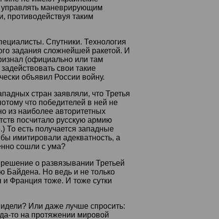
 управлять маневрирующим
и, противодействуя таким
Специалисты. Спутники. Технология
го задания сложнейшей ракетой. И
ризнал (официально или там
 задействовать свои такие
чески объявил России войну.
ападных стран заявляли, что Третья
отому что победителей в ней не
но из наиболее авторитетных
тств посчитало русскую армию
) То есть получается западные
 бы имитировали адекватность, а
нно сошли с ума?
 решение о развязывании Третьей
 Байдена. Но ведь и не только
 и Франция тоже. И тоже сутки
видели? Или даже лучше спросить:
гда-то на протяжении мировой