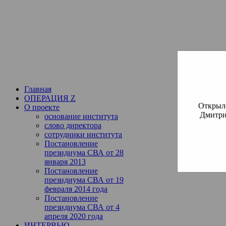
Институт богословия Русско
СВА
(Славянская Всемирная
Главная
ОПЕРАЦИЯ Z
Открылс
О проекте
Дмитри
основание института
слово директора
сотрудники института
Постановление
президиума СВА от 28
января 2013
Постановление
президиума СВА от 19
февраля 2014 года
Постановление
президиума СВА от 4
апреля 2020 года
ИНТЕРВЬЮ