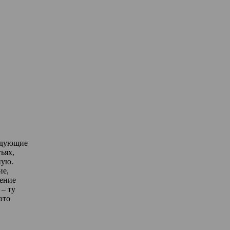
едующие
ьях,
ную.
ие,
дение
– ту
это