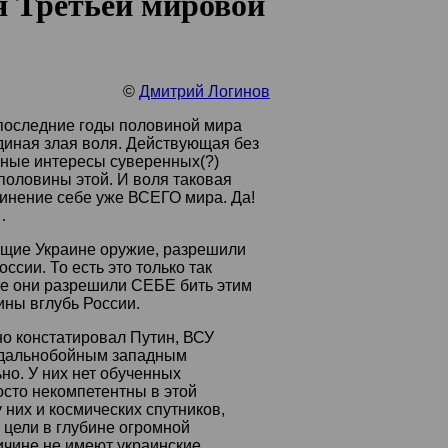
я Третьей мировой
©
Дмитрий Логинов
 последние годы половиной мира
единая злая воля. Действующая без
ьные интересы суверенных(?)
половины этой. И воля таковая
инение себе уже ВСЕГО мира. Да!
…
ющие Украине оружие, разрешили
ссии. То есть это только так
ле они разрешили СЕБЕ бить этим
ины вглубь России.
но констатировал Путин, ВСУ
 дальнобойным западным
но. У них нет обученных
осто некомпетентны в этой
у них и космических спутников,
 цели в глубине огромной
ичине не имеют украинские