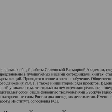
ет, в рамках общей работы Славянской Всемирной Академии, сл
 представлены в публикуемых нашими сотрудниками книгах, стат
урсы лекций
.
Проводится очное и заочное обучение.
Обществен
ного движения РОСТ,
а также инициатором ряда проектов.
Веден
торый уникален тем, что только на нем возможно реальное возве
редставляет собой отшлифованную тысячелетиями Русскую Идею 
и настроенные силы России два последних десятилетия.
Именно 
работы Института богословия РСТ.