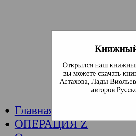
Книжный
Институт богослови
Открылся наш книжный
Традиции СВА
(Сла
вы можете скачать кни
Астахова, Лады Виольев
Академия)
авторов Русск
Главная
ОПЕРАЦИЯ Z