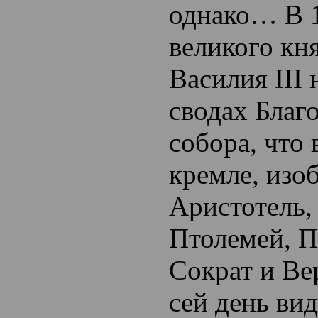
однако… В 1
великого кня
Василия III 
сводах Благ
собора, что
кремле, изо
Аристотель,
Птолемей, П
Сократ и Ве
сей день ви