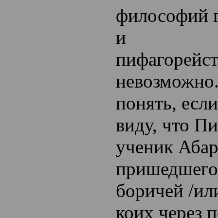
философий 
и
пифагорейст
невозможно.
понять, есл
виду, что П
ученик Абар
пришедшего
боричей /ил
коих через 