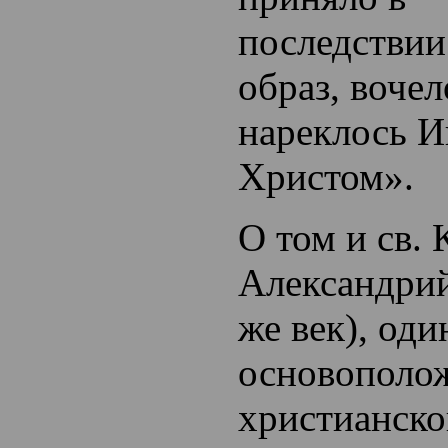
последстви
образ, воче
нареклось 
Христом».
О том и св.
Александрий
же век), оди
основополо
христианско