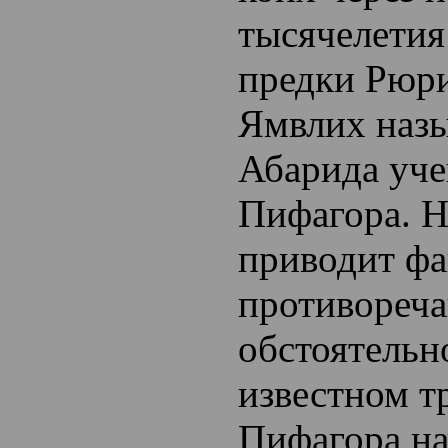
тысячелетия
предки Рюри
Ямвлих назы
Абарида уч
Пифагора. Н
приводит фа
противореча
обстоятельн
известном тр
Пифагора на