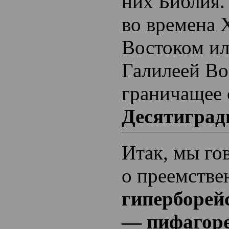
них Библия.
во времена 
Востоком ил
Галилеей В
граничащее 
Десятиград
Итак, мы го
о преемстве
гиперборей
— пифагоре