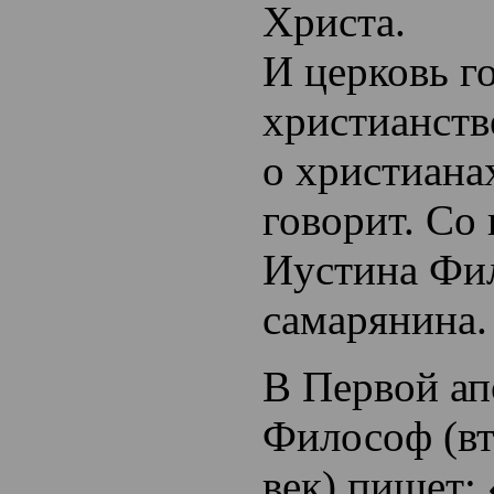
Христа.
И церковь г
христианств
о христиана
говорит. Со
Иустина Фи
самарянина.
В Первой ап
Философ (в
век) пишет: