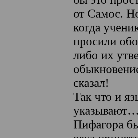
от Самос. Н
когда учени
просили обо
либо их утв
обыкновение
сказал!
Так что и яз
указывают…
Пифагора бы