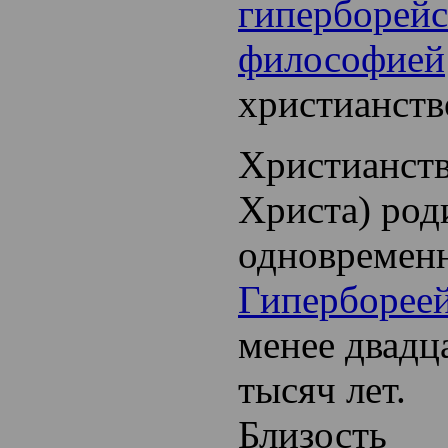
гиперборей
философией
христианств
Христианств
Христа) род
одновременн
Гиперборее
менее двадц
тысяч лет.
Близость