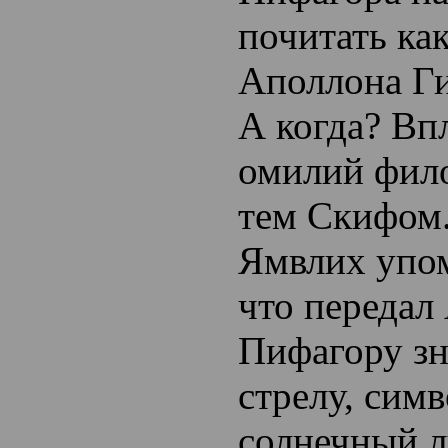
почитать ка
Аполлона Ги
А когда? Вп
омилий фило
тем Скифом
Ямвлих упом
что передал
Пифагору зн
стрелу, си
солнечный л