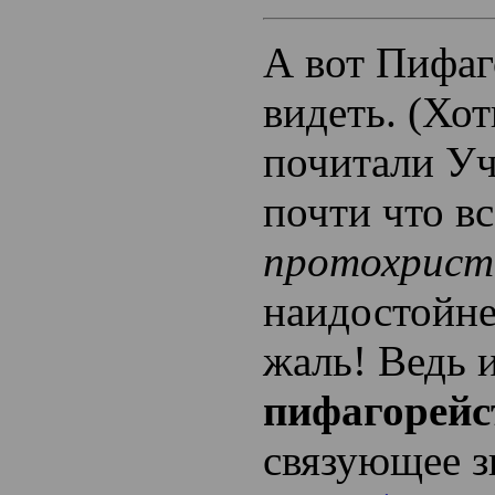
А вот Пифаг
видеть. (Хот
почитали Уч
почти что вс
протохрист
наидостойне
жаль! Ведь 
пифагорейс
связующее з