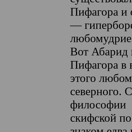
Пифагора и 
— гипербор
любомудрие
Вот Абарид 
Пифагора в 
этого любо
северного. 
философии
скифской по
знаком едва 