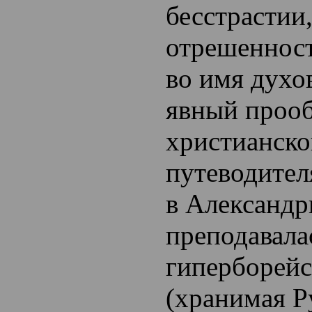
бесстрастии,
отрешенност
во имя духо
явный прооб
христианско
путеводител
в Александр
преподавала
гиперборей
(хранимая Р