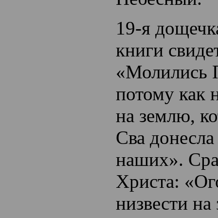
19-я дощечк
книги свиде
«Молились 
потому как 
на землю, к
Сва донесла
наших». Сра
Христа: «Ог
низвести на 