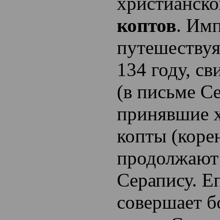
христианско
коптов
. Им
путешествуя
134 году, св
(в письме С
принявшие 
копты (коре
продолжают
Серапису. Е
совершает б