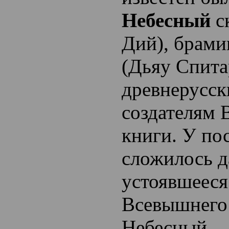
Небесный
с
Дий), брам
(Дьяу Спита
древнерусск
создателям 
книги. У по
сложилось 
устоявшееся
Всевышнего
Небесный.