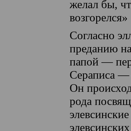
желал бы, ч
возгорелся» 
Согласно эл
преданию н
папой — пе
Сераписа —
Он происход
рода посвящ
элевсинские 
элевсинских