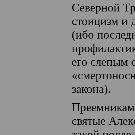
Северной Тр
стоицизм и 
(ибо послед
профилактик
его слепым 
«смертоносн
закона).
Преемникам
святые Алек
такой после