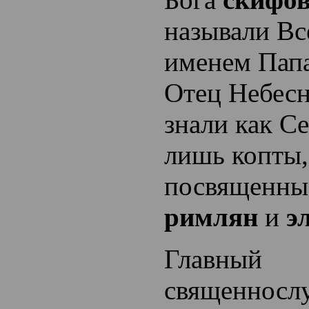
называли В
именем Папа
Отец Небесн
знали как С
лишь копты,
посвященные
римлян
и
э
Главный
священносл