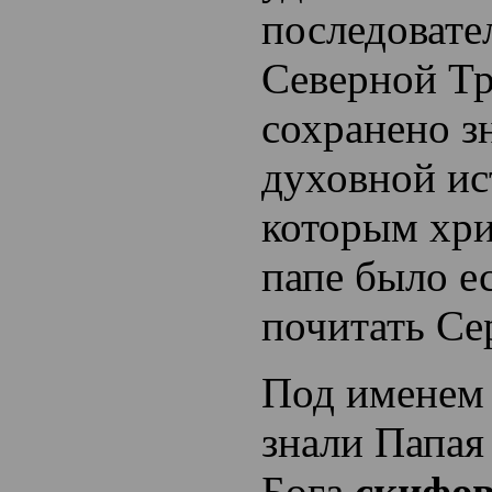
последовате
Северной Т
сохранено з
духовной ис
которым хр
папе было е
почитать Се
Под именем
знали Папая
Бога
скифо