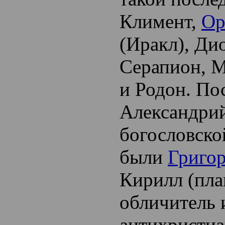
Климент,
Ор
(Иракл), Ди
Серапион, 
и Родон. По
Александри
богословск
были
Григо
Кирилл (пл
обличитель 
антихристиа