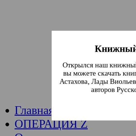
Книжный
Институт богослови
Открылся наш книжный
Традиции СВА
(Сла
вы можете скачать кни
Астахова, Лады Виольев
Академия)
авторов Русск
Главная
ОПЕРАЦИЯ Z