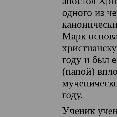
апостол Хри
одного из ч
канонически
Марк основ
христианску
году и был 
(папой) впло
мученическо
году.
Ученик учен