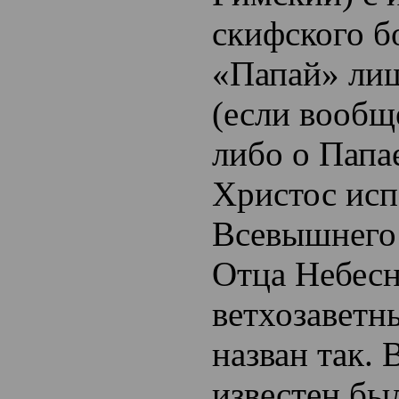
скифского б
«Папай» ли
(если вообщ
либо о Папае
Христос исп
Всевышнего 
Отца Небесн
ветхозаветн
назван так.
известен бы