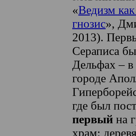
«
Ведизм как
гнозис
», Дм
2013). Перв
Сераписа бы
Дельфах – в
городе Апол
Гиперборейс
где был пос
первый
на г
храм: дерев