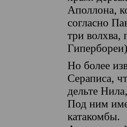
Аполлона, к
согласно Па
три волхва,
Гипербореи)
Но более из
Сераписа, чт
дельте Нила
Под ним им
катакомбы.