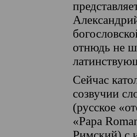
представляе
Александри
богословско
отнюдь не 
латинствую
Сейчас като
созвучии сл
(русское «от
«Papa Roma
Римский) с 